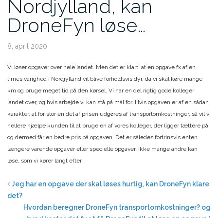
Nordjylland, kan
DroneFyn løse…
8. april 2020
Vi løser opgaver over hele landet. Men det er klart, at en opgave fx af en
times varighed i Nordjylland vil blive forholdsvis dyr, da vi skal køre mange
km og bruge meget tid på den kørsel. Vi har en del rigtig gode kolleger
landet over, og hvis arbejde vi kan stå på mål for. Hvis opgaven er af en sådan
karakter, at for stor en del af prisen udgøres af transportomkostninger, så vil vi
hellere hjælpe kunden til at bruge en af vores kolleger, der ligger tættere på
og dermed får en bedre pris på opgaven. Det er således fortrinsvis enten
længere varende opgaver eller specielle opgaver, ikke mange andre kan
løse, som vi kører langt efter.
Jeg har en opgave der skal løses hurtig, kan DroneFyn klare
det?
Hvordan beregner DroneFyn transportomkostninger? og