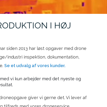
ODUKTION I HØJ
har siden 2013 har løst opgaver med drone
ge/industri inspektion, dokumentation,
re.
Se et udvalg af vores kunder.
 med vi kun arbejder med det nyeste og
sultat.
droneopgave giver vi gerne det. Vi lever af
tig tilfreds med vores droneservice.