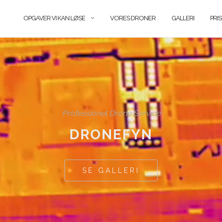
OPGAVER VI KAN LØSE
VORES DRONER
GALLERI
PRI
Professionel Drone Service
DRONEFYN
SE GALLERI