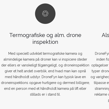
r
Termografiske og alm. drone
Al
inspektion
Med specielt udviklet termografiske kamera og
DroneFyn
almindelige kamera på droner kan vi inspicere steder
inden f
der ellers er vanskeligt tilgængeligt, og droneinspektion
optagelser 
giver et helt andet overblik, end hvad man kan opnå
typer dron
med håndholdt udstyr. DroneFyn kan typisk lave en
og varighed
droneinspektions opgave hurtigere og dermed billigere,
tilpasse 
end en person med et håndholdt kamera på lift eller
stramnin
stillads er i stand til.
reklame 