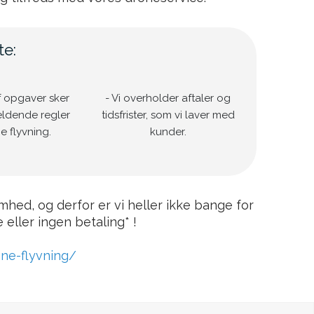
te:
f opgaver sker
- Vi overholder aftaler og
ældende regler
tidsfrister, som vi laver med
e flyvning.
kunder.
omhed, og derfor er vi heller ikke bange for
 eller ingen betaling
*
!
one-flyvning/