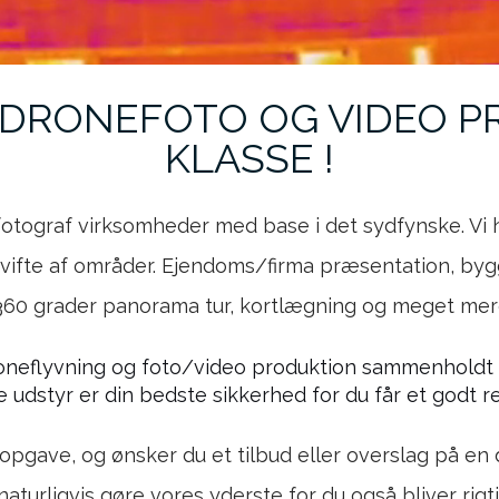
 DRONEFOTO OG VIDEO PR
KLASSE !
otograf virksomheder med base i det sydfynske. Vi 
 vifte af områder. Ejendoms/firma præsentation, byg
 360 grader panorama tur, kortlægning og meget me
oneflyvning og foto/video produktion sammenholdt
 udstyr er din bedste sikkerhed for du får et godt re
opgave, og ønsker du et tilbud eller overslag på en 
 naturligvis gøre vores yderste for du også bliver rig