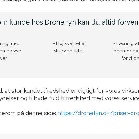
m kunde hos DroneFyn kan du altid forven
aring med
- Høj kvalitet af
- Løsning a
komplekse
slutproduktet.
indenfor g
ver.
for dron
d
, at stor kunde
tilfredshed er vigtigt for vores virks
 ydelser og
tilbyde
fuld tilfredshed med vores service
her
om på denne side:
https://dronefyn.dk/priser-dr