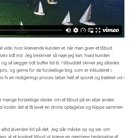
t vide, hvor krævende kunden er, når man giver et tilbud,
lv lidt ind. Jeg beskriver så nøje jeg kan, hvad kunden
g så lægger lidt buffer tid til. I tilbuddet skriver jeg således
pris, og gerne for de forskellige ting, som er inkluderet i
vis fx en redigerings proces løber helt af sporet og trækker ud i
r mange forskellige steder om et tilbud på en eller anden
vad koster det at få lavet en drone optagelse og klippe sammen
 altid alverden tid på det. Jeg slår måske op og ser, om
jeg, at et konkret tilbud vil kræve en nærmere beskrivelse af,