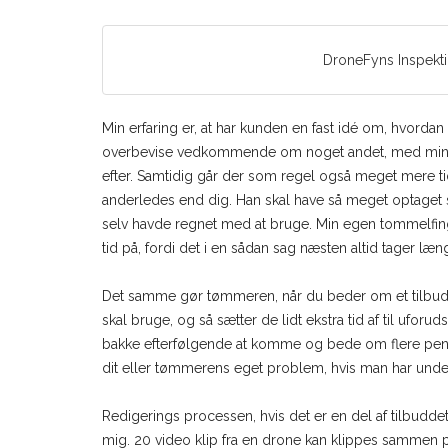
DroneFyns Inspekti
Min erfaring er, at har kunden en fast idé om, hvordan 
overbevise vedkommende om noget andet, med mindre d
efter. Samtidig går der som regel også meget mere t
anderledes end dig. Han skal have så meget optaget 
selv havde regnet med at bruge. Min egen tommelfing
tid på, fordi det i en sådan sag næsten altid tager læng
Det samme gør tømmeren, når du beder om et tilbud 
skal bruge, og så sætter de lidt ekstra tid af til ufo
bakke efterfølgende at komme og bede om flere penge
dit eller tømmerens eget problem, hvis man har unde
Redigerings processen, hvis det er en del af tilbuddet, 
mig. 20 video klip fra en drone kan klippes sammen 