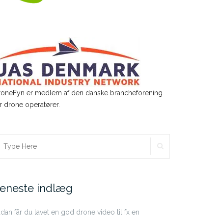
roneFyn er medlem af den danske brancheforening
r drone operatører.
SEARCH
earch
r:
eneste indlæg
dan får du lavet en god drone video til fx en