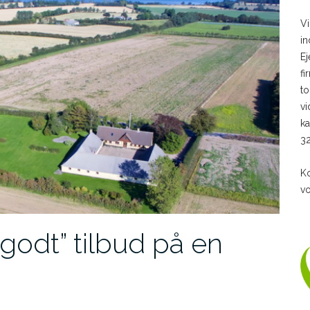
Vi
in
Ej
fi
to
vi
ka
32
Ko
vo
”godt” tilbud på en