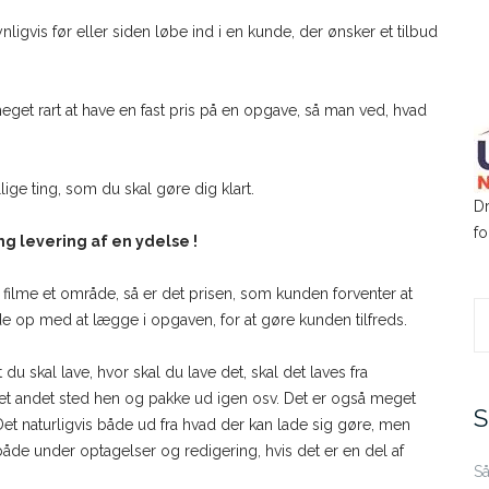
ligvis før eller siden løbe ind i en kunde, der ønsker et tilbud
meget rart at have en fast pris på en opgave, så man ved, hvad
ge ting, som du skal gøre dig klart.
D
fo
ng levering af en ydelse !
ler filme et område, så er det prisen, som kunden forventer at
de op med at lægge i opgaven, for at gøre kunden tilfreds.
S
t du skal lave, hvor skal du lave det, skal det laves fra
fo
 et andet sted hen og pakke ud igen osv. Det er også meget
S
Det naturligvis både ud fra hvad der kan lade sig gøre, men
åde under optagelser og redigering, hvis det er en del af
Så