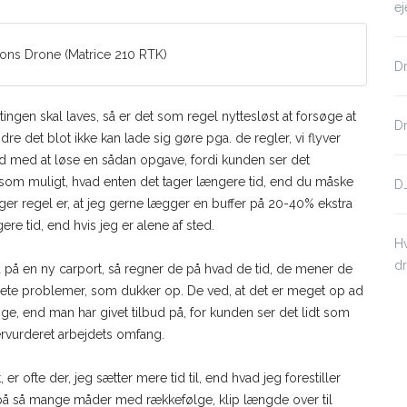
e
ons Drone (Matrice 210 RTK)
Dr
tingen skal laves, så er det som regel nyttesløst at forsøge at
Dr
et blot ikke kan lade sig gøre pga. de regler, vi flyver
id med at løse en sådan opgave, fordi kunden ser det
som muligt, hvad enten det tager længere tid, end du måske
DJ
er regel er, at jeg gerne lægger en buffer på 20-40% ekstra
ere tid, end hvis jeg er alene af sted.
Hv
dr
på en ny carport, så regner de på hvad de tid, de mener de
rudsete problemer, som dukker op. De ved, at det er meget op ad
, end man har givet tilbud på, for kunden ser det lidt som
rvurderet arbejdets omfang.
er ofte der, jeg sætter mere tid til, end hvad jeg forestiller
på så mange måder med rækkefølge, klip længde over til