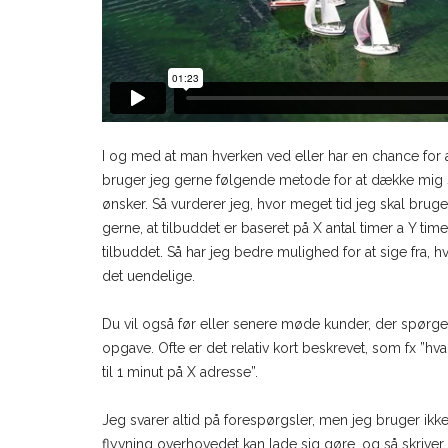
I og med at man hverken ved eller har en chance for a
bruger jeg gerne følgende metode for at dække mig se
ønsker. Så vurderer jeg, hvor meget tid jeg skal bruge o
gerne, at tilbuddet er baseret på X antal timer a Y time
tilbuddet. Så har jeg bedre mulighed for at sige fra, h
det uendelige.
Du vil også før eller senere møde kunder, der spørge
opgave. Ofte er det relativ kort beskrevet, som fx ”h
til 1 minut på X adresse”.
Jeg svarer altid på forespørgsler, men jeg bruger ikke
flyvning overhovedet kan lade sig gøre, og så skriver 