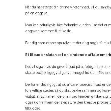
Når du har startet din drone virksomhed, vil du sandsyn
på en opgave.
Man kan naturligvis ikke fortænke kunden I, at det er 
opgaven kommer til at koste.
For dig som drone operatør er der dog nogle forskelli
Et tilbud er sådan set en bindende aftale omkri
Det vil sige, hvis du giver tilbud på at fotografere el
skulle betale, ligegyldigt hvor meget tid du måtte en
Derfor er det vigtigt, at du afklarer præcist, hvad er de
forskellige steder, så du skal pakke sammen og køre
vigtigt, at du har en idé om, hvad kunden ønsker sig. 
også ud fra hvem der skal styre den kreative proces b
tilbuddet.