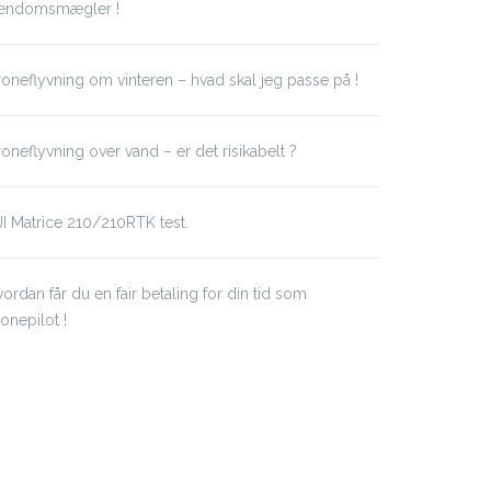
jendomsmægler !
oneflyvning om vinteren – hvad skal jeg passe på !
oneflyvning over vand – er det risikabelt ?
I Matrice 210/210RTK test.
ordan får du en fair betaling for din tid som
onepilot !