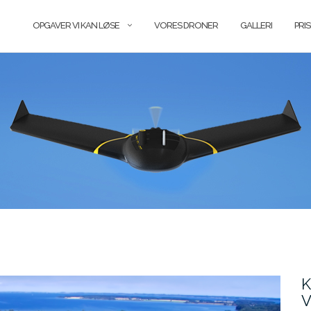
OPGAVER VI KAN LØSE
VORES DRONER
GALLERI
PRI
K
V