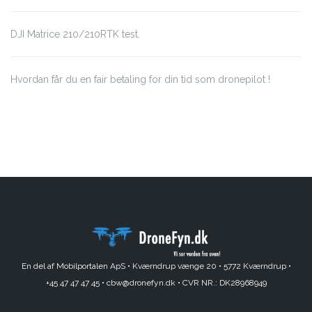
DJI Matrice 210/210RTK test.
Hvordan får du en fair betaling for din tid som dronepilot !
En del af Mobilportalen ApS •
Kværndrup vænge 20 •
5772 Kværndrup •
+45 47 47 47 45 •
cbw@dronefyn.dk •
CVR NR.: DK28968949