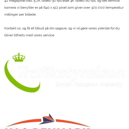
42 Megapixel foto, 5.2K video/30 fps eller 4K video/60 fps, og det termisk
kamera vi benytter er på 640 x 512 pixel som giver over 320.000 temperatur
målinger per billede.
Kontakt os, og få et tilbud på din opgave, og vi vil gøre vores yderste for du
bliver tilfreds med vores service.