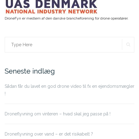
DroneFyn er medlem af den danske brancheforening for drone operatører.
SE
Search
for:
Seneste indlæg
Sådan får du lavet en god drone video til fx en ejendomsmægler
!
Droneflyvning om vinteren – hvad skal jeg passe på !
Droneflyvning over vand – er det risikabelt ?