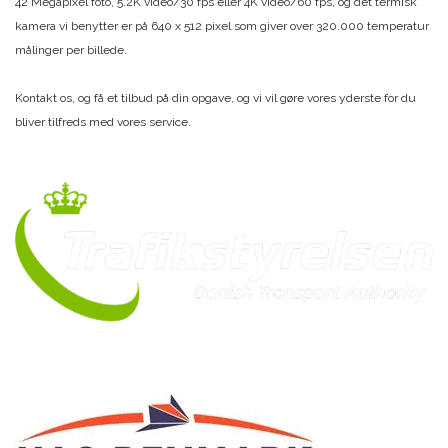
42 Megapixel foto, 5.2K video/30 fps eller 4K video/60 fps, og det termisk
kamera vi benytter er på 640 x 512 pixel som giver over 320.000 temperatur
målinger per billede.
Kontakt os, og få et tilbud på din opgave, og vi vil gøre vores yderste for du
bliver tilfreds med vores service.