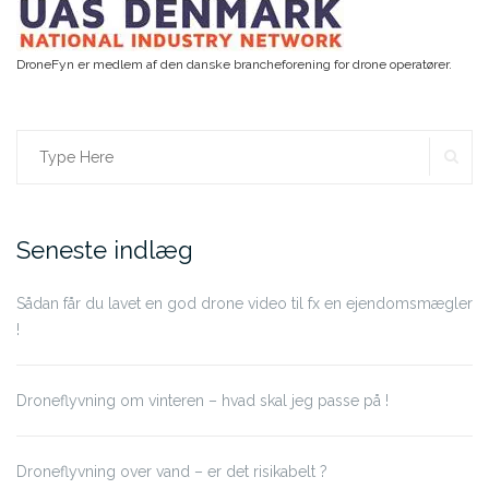
DroneFyn er medlem af den danske brancheforening for drone operatører.
SE
Search
for:
Seneste indlæg
Sådan får du lavet en god drone video til fx en ejendomsmægler
!
Droneflyvning om vinteren – hvad skal jeg passe på !
Droneflyvning over vand – er det risikabelt ?