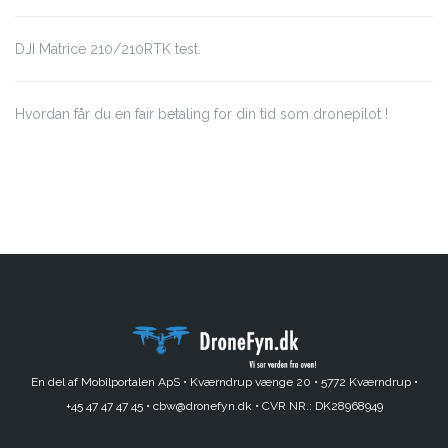
DJI Matrice 210/210RTK test.
Hvordan får du en fair betaling for din tid som dronepilot !
En del af Mobilportalen ApS •
Kværndrup vænge 20 •
5772 Kværndrup •
+45 47 47 47 45 •
cbw@dronefyn.dk •
CVR NR.: DK28968949