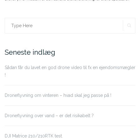
SE
Search
for:
Seneste indlæg
Sådan får du lavet en god drone video til fx en ejendomsmægler
!
Droneflyvning om vinteren – hvad skal jeg passe på !
Droneflyvning over vand – er det risikabelt ?
DJI Matrice 210/210RTK test.