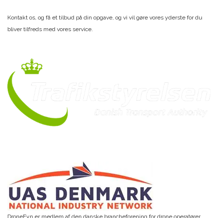
Kontakt os, og få et tilbud på din opgave, og vi vil gøre vores yderste for du
bliver tilfreds med vores service.
DroneFyn er medlem af den danske brancheforening for drone operatører.