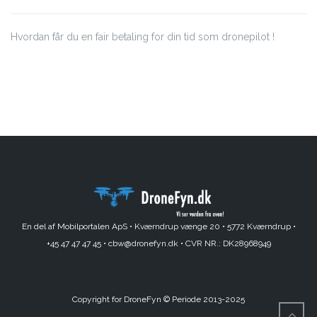
Hvordan får du en fair betaling for din tid som dronepilot !
En del af Mobilportalen ApS •
Kværndrup vænge 20 •
5772 Kværndrup •
+45 47 47 47 45 •
cbw@dronefyn.dk •
CVR NR.: DK28968949
Copyright for DroneFyn © Periode 2013-2025