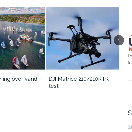
D
fo
ning over vand –
DJI Matrice 210/210RTK
Hvo
test.
S
fo
S
Så