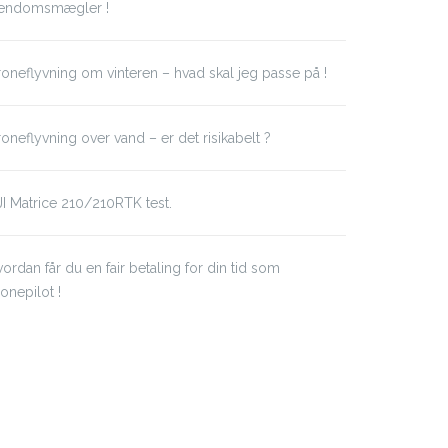
jendomsmægler !
oneflyvning om vinteren – hvad skal jeg passe på !
oneflyvning over vand – er det risikabelt ?
I Matrice 210/210RTK test.
ordan får du en fair betaling for din tid som
onepilot !