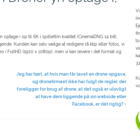
Vi
in
Ej
fi
ptage i op til 6K i spillefilm kvalitet (CinemaDNG 14 bit),
to
ende. Kunden kan selv vælge at redigere rå klip eller fotos, vi
vi
deo i FullHD (1920 x 1080p), men vi kan levere i det format og
ka
32
Jeg har hørt, at hvis man får lavet en drone opgave,
Ko
og dronefirmaet ikke har fulgt de regler, der
vo
foreligger for brug af drone, at det også er ulovligt
at have dem liggende på sin webside eller
Facebook, er det rigtig?