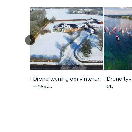
et en…
Droneflyvning om vinteren
Droneflyv
– hvad…
er…