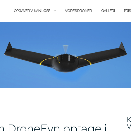
OPGAVER VI KAN LØSE
VORES DRONER
GALLERI
PRI
K
an DroneFyn optage i,
V