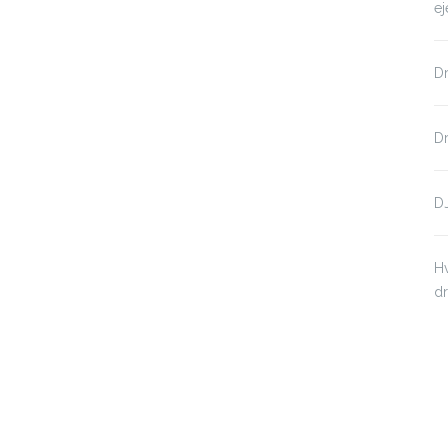
e
Dr
Dr
DJ
Hv
dr