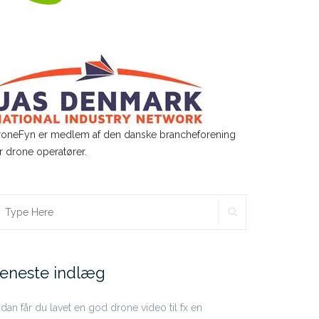
roneFyn er medlem af den danske brancheforening
r drone operatører.
rdan får du en fair…
Sådan ville jeg starte en…
SEARCH
earch
r:
eneste indlæg
dan får du lavet en god drone video til fx en