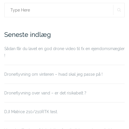
SE
Search
for:
Seneste indlæg
Sådan får du lavet en god drone video til fx en ejendomsmægler
!
Droneflyvning om vinteren – hvad skal jeg passe på !
Droneflyvning over vand – er det risikabelt ?
DJI Matrice 210/210RTK test.