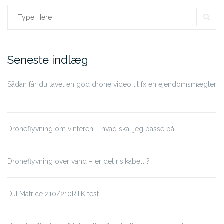
SE
Search
for:
Seneste indlæg
Sådan får du lavet en god drone video til fx en ejendomsmægler
!
Droneflyvning om vinteren – hvad skal jeg passe på !
Droneflyvning over vand – er det risikabelt ?
DJI Matrice 210/210RTK test.