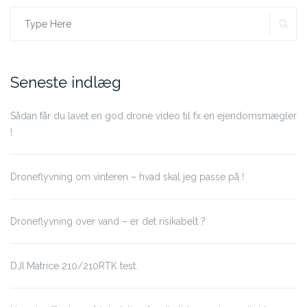
SE
Search
for:
Seneste indlæg
Sådan får du lavet en god drone video til fx en ejendomsmægler
!
Droneflyvning om vinteren – hvad skal jeg passe på !
Droneflyvning over vand – er det risikabelt ?
DJI Matrice 210/210RTK test.