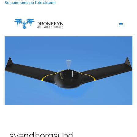
Se panorama på fuld skærm