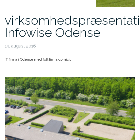
virksomhedspræsentat
Infowise Odense
14. august 2016
IT firma i Odense med fotl firma domicil.