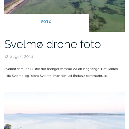
FOTO
Svelmø drone foto
12. august 2016
Svelmø er faktisk 2 øer der hænger samme via en lang tange. Det kaldes
“lille Svelmø” og “store Svelmø” hvor der i alt findes 4 sommerhuse.