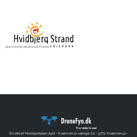
powered by Advanced iFrame
En del af Mobilportalen ApS •
Kværndrup vænge 20 •
5772 Kværndrup •