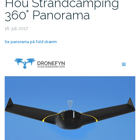
Hou Strandcamping
360° Panorama
16. juli 2017
Se panorama på fuld skærm