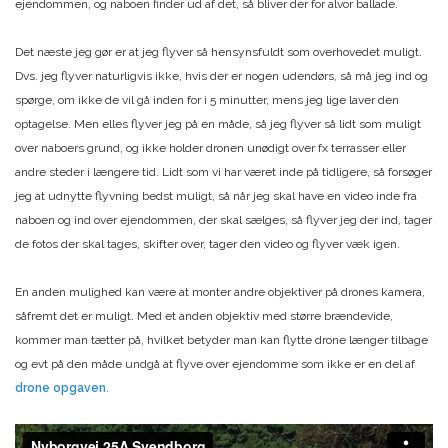
ejendommen, og naboen finder ud af det, så bliver der for alvor ballade.
Det næste jeg gør er at jeg flyver så hensynsfuldt som overhovedet muligt.
Dvs. jeg flyver naturligvis ikke, hvis der er nogen udendørs, så må jeg ind og
spørge, om ikke de vil gå inden for i 5 minutter, mens jeg lige laver den
optagelse. Men elles flyver jeg på en måde, så jeg flyver så lidt som muligt
over naboers grund, og ikke holder dronen unødigt over fx terrasser eller
andre steder i længere tid. Lidt som vi har været inde på tidligere, så forsøger
jeg at udnytte flyvning bedst muligt, så når jeg skal have en video inde fra
naboen og ind over ejendommen, der skal sælges, så flyver jeg der ind, tager
de fotos der skal tages, skifter over, tager den video og flyver væk igen.
En anden mulighed kan være at monter andre objektiver på drones kamera,
såfremt det er muligt. Med et anden objektiv med større brændevide,
kommer man tætter på, hvilket betyder man kan flytte drone længer tilbage
og evt på den måde undgå at flyve over ejendomme som ikke er en del af
drone opgaven
.