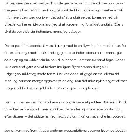
når jeg snakker med sælger. Hvis de gerne vil se, hvordan drone optagelser
fungerer, så er det fint med mig. Så skal de blot opholde sig i nærheden af
mig hele tiden. Jeg gør jo en del ud af at undgå selv at komme med på
billedet og har en idé om hvor jeg skal placere mig for at det undgås. Ellers
skal de opholde sig indendørs mens jeg optager.
Det er pænt irriterende at være i gang med fx en flyvning ind mod et hus fra
fx 100 eller 150 meters afstand, og 30 meter inden dronen er fremme, går
døren op og en lukker sin hund ud, eller børn kommer ud for at lege. Der er
ikke andet at gøre end at få dem ind igen, flyve dronen tilbage til
udgangspunktet og starte forfra. Det kan der hurtigt gå en del ekstra tid
med, og har man mange opgaver på en dag, kan det ikke nytte noget, at man
bruger dobbelt så meget batteri på en opgave som planlagt.
Børn og mennesker i fx nabohaven kan også være et problem. Både i forhold
til sikkerheds afstand, men også hvis de render og vinker eller kaster ting
efter dronen – det sidste har jeg heldigvis kun hørt om, at andre har oplevet.
Jeg er kommet frem til, at ejendoms præsentations opgaver løser jeg bedst i