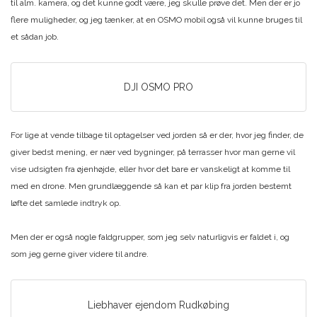
til alm. kamera, og det kunne godt være, jeg skulle prøve det. Men der er jo
flere muligheder, og jeg tænker, at en OSMO mobil også vil kunne bruges til
et sådan job.
DJI OSMO PRO
For lige at vende tilbage til optagelser ved jorden så er der, hvor jeg finder, de
giver bedst mening, er nær ved bygninger, på terrasser hvor man gerne vil
vise udsigten fra øjenhøjde, eller hvor det bare er vanskeligt at komme til
med en drone. Men grundlæggende så kan et par klip fra jorden bestemt
løfte det samlede indtryk op.
Men der er også nogle faldgrupper, som jeg selv naturligvis er faldet i, og
som jeg gerne giver videre til andre.
Liebhaver ejendom Rudkøbing