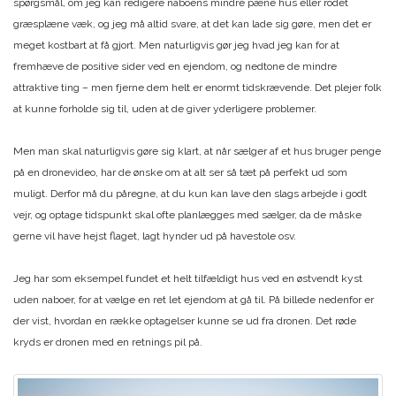
spørgsmål, om jeg kan redigere naboens mindre pæne hus eller rodet
græsplæne væk, og jeg må altid svare, at det kan lade sig gøre, men det er
meget kostbart at få gjort. Men naturligvis gør jeg hvad jeg kan for at
fremhæve de positive sider ved en ejendom, og nedtone de mindre
attraktive ting – men fjerne dem helt er enormt tidskrævende. Det plejer folk
at kunne forholde sig til, uden at de giver yderligere problemer.
Men man skal naturligvis gøre sig klart, at når sælger af et hus bruger penge
på en dronevideo, har de ønske om at alt ser så tæt på perfekt ud som
muligt. Derfor må du påregne, at du kun kan lave den slags arbejde i godt
vejr, og optage tidspunkt skal ofte planlægges med sælger, da de måske
gerne vil have hejst flaget, lagt hynder ud på havestole osv.
Jeg har som eksempel fundet et helt tilfældigt hus ved en østvendt kyst
uden naboer, for at vælge en ret let ejendom at gå til. På billede nedenfor er
der vist, hvordan en række optagelser kunne se ud fra dronen. Det røde
kryds er dronen med en retnings pil på.