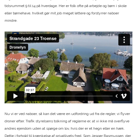
tidsrummet 9 til 14 på hverdage. Her er folk ofte på arbejde og børn i skole
eller børnehave, hvilket gør mit job meget lettere og forstyrrer naboer
mindre.
Nu vi er ved naboer, så kan det være en udfordring ud fra de regler, vi flyver
droner efter. Trafik styrelsens tolkning af reglerne er, at vi ikke må overflyve
andres ejendom uden at spørge om lov, hvis der er et hegn eller en hæk.
Dette i forhold til krænkelse af privatlivets fred. Som Jesper Rasmussen, der