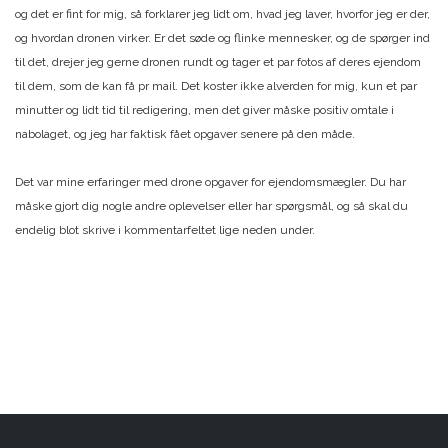
og det er fint for mig, så forklarer jeg lidt om, hvad jeg laver, hvorfor jeg er der,
og hvordan dronen virker. Er det søde og flinke mennesker, og de spørger ind
til det, drejer jeg gerne dronen rundt og tager et par fotos af deres ejendom
til dem, som de kan få pr mail. Det koster ikke alverden for mig, kun et par
minutter og lidt tid til redigering, men det giver måske positiv omtale i
nabolaget, og jeg har faktisk fået opgaver senere på den måde.
Det var mine erfaringer med drone opgaver for ejendomsmægler. Du har
måske gjort dig nogle andre oplevelser eller har spørgsmål, og så skal du
endelig blot skrive i kommentarfeltet lige neden under.