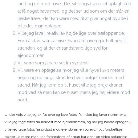
land og ud mod havet. Det ville også være et oplagt sted
at få noget have med, og det ser ud som om der står en
række træer, der kan være med til at give noget dybde i
billedet, man optager.
Ville jeg lave i relativ lav højde lige over trætoppende.
Formålet vil være at vise, hvordan haven går helt ned til
stranden, og at der er sandstrand lige syd for
ejendommen.
Vil være som 5 bare set fra sydvest.
Vil være en optagelse hvor jeg ville flyve i 2-3 meters
højde og op langs stranden hvor bølger mødes med
strand. Når jeg kom op til huset ville jeg dreje dronen
mod vest så man kan se huset, mens jeg fløj videre mod
nord.
Under vejs ville jeg skifte over og lave fotos, fx inden jeg laver nummer 4,
ville jeg tage fotos fra nordøst mod ejendommen, og når jeg havde optaget 4,
ville jeg tage fotos fra sydøst mod ejendommen og evt. i lidt forskellige
højder. Jo mere man kan fotografere, når man har endt en video optagelse,