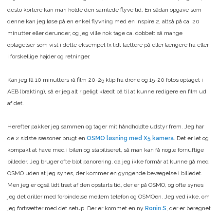
desto kortere kan man holde den samlede flyve tid. En sådan opgave som
denne kan jeg løse på en enkel flyvning med en Inspire 2, altså på ca. 20
minutter eller derunder, og jeg ville nok tage ca. dobbelt så mange
optagelser som vist i dette eksempel fx lidt tættere på eller længere fra eller
i forskellige højder og retninger.
Kan jeg få 10 minutters rå film 20-25 klip fra drone og 15-20 fotos optaget i
AEB (brakting), så er jeg alt rigeligt klædt på til at kunne redigere en film ud
af det.
Herefter pakker jeg sammen og tager mit håndholdte udstyr frem. Jeg har
de 2 sidste sæsoner brugt en
OSMO løsning med X5 kamera
. Det er let og
kompakt at have med i bilen og stabiliseret, så man kan få nogle fornuftige
billeder. Jeg bruger ofte blot panorering, da jeg ikke formår at kunne gå med
OSMO uden at jeg synes, der kommer en gyngende bevægelse i billedet.
Men jeg er også lidt træt af den opstarts tid, der er på OSMO, og ofte synes
jeg det driller med forbindelse mellem telefon og OSMOen. Jeg ved ikke, om
jeg fortsætter med det setup. Der er kommet en ny
Ronin S
, der er beregnet