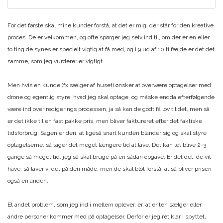
For det første skal mine kunder forstå, at det er mig, der står for den kreative
proces. De er velkommen, og ofte spørger jeg selv ind til, om der er en eller
to ting de synes er specielt vigtig at få med, og i 9 ud af 10 tilfælde er det det
samme, som jeg vurderer er vigtigt.
Men hvis en kunde (fx sælger af huset) ønsker at overvære optagelser med
drone og egentlig styre, hvad jeg skal optage, og måske endda efterfølgende
være ind over redigerings processen, ja så kan de godt få lov til det, men så
er det ikke til en fast pakke pris, men bliver faktureret efter det faktiske
tidsforbrug. Sagen er den, at ligeså snart kunden blander sig og skal styre
optagelserne, så tager det meget længere tid at lave. Det kan let blive 2-3
gange så meget tid, jeg så skal bruge på en sådan opgave. Er det det, de vil
have, så laver vi det på den måde, men de skal blot forstå, at så bliver prisen
også en anden.
Et andet problem, som jeg ind i mellem oplever, er, at enten sælger eller
andre personer kommer med på optagelser. Derfor er jeg ret klar i spyttet,