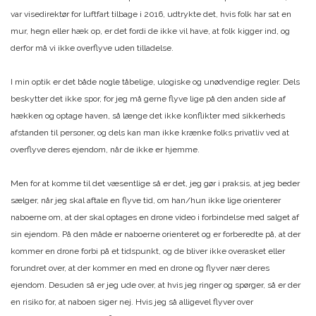
var visedirektør for luftfart tilbage i 2016, udtrykte det, hvis folk har sat en
mur, hegn eller hæk op, er det fordi de ikke vil have, at folk kigger ind, og
derfor må vi ikke overflyve uden tilladelse.
I min optik er det både nogle tåbelige, ulogiske og unødvendige regler. Dels
beskytter det ikke spor, for jeg må gerne flyve lige på den anden side af
hækken og optage haven, så længe det ikke konflikter med sikkerheds
afstanden til personer, og dels kan man ikke krænke folks privatliv ved at
overflyve deres ejendom, når de ikke er hjemme.
Men for at komme til det væsentlige så er det, jeg gør i praksis, at jeg beder
sælger, når jeg skal aftale en flyve tid, om han/hun ikke lige orienterer
naboerne om, at der skal optages en drone video i forbindelse med salget af
sin ejendom. På den måde er naboerne orienteret og er forberedte på, at der
kommer en drone forbi på et tidspunkt, og de bliver ikke overasket eller
forundret over, at der kommer en med en drone og flyver nær deres
ejendom. Desuden så er jeg ude over, at hvis jeg ringer og spørger, så er der
en risiko for, at naboen siger nej. Hvis jeg så alligevel flyver over