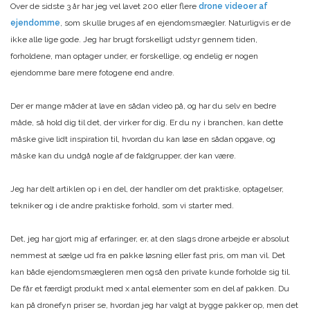
Over de sidste 3 år har jeg vel lavet 200 eller flere
drone videoer af
ejendomme
, som skulle bruges af en ejendomsmægler. Naturligvis er de
ikke alle lige gode. Jeg har brugt forskelligt udstyr gennem tiden,
forholdene, man optager under, er forskellige, og endelig er nogen
ejendomme bare mere fotogene end andre.
Der er mange måder at lave en sådan video på, og har du selv en bedre
måde, så hold dig til det, der virker for dig. Er du ny i branchen, kan dette
måske give lidt inspiration til, hvordan du kan løse en sådan opgave, og
måske kan du undgå nogle af de faldgrupper, der kan være.
Jeg har delt artiklen op i en del, der handler om det praktiske, optagelser,
tekniker og i de andre praktiske forhold, som vi starter med.
Det, jeg har gjort mig af erfaringer, er, at den slags drone arbejde er absolut
nemmest at sælge ud fra en pakke løsning eller fast pris, om man vil. Det
kan både ejendomsmægleren men også den private kunde forholde sig til.
De får et færdigt produkt med x antal elementer som en del af pakken. Du
kan på dronefyn priser se, hvordan jeg har valgt at bygge pakker op, men det