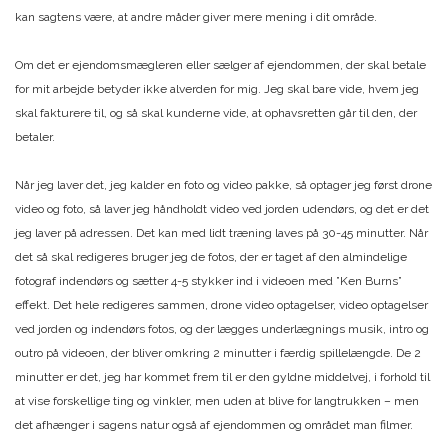
kan sagtens være, at andre måder giver mere mening i dit område.
Om det er ejendomsmægleren eller sælger af ejendommen, der skal betale
for mit arbejde betyder ikke alverden for mig. Jeg skal bare vide, hvem jeg
skal fakturere til, og så skal kunderne vide, at ophavsretten går til den, der
betaler.
Når jeg laver det, jeg kalder en foto og video pakke, så optager jeg først drone
video og foto, så laver jeg håndholdt video ved jorden udendørs, og det er det
jeg laver på adressen. Det kan med lidt træning laves på 30-45 minutter. Når
det så skal redigeres bruger jeg de fotos, der er taget af den almindelige
fotograf indendørs og sætter 4-5 stykker ind i videoen med ”Ken Burns”
effekt. Det hele redigeres sammen, drone video optagelser, video optagelser
ved jorden og indendørs fotos, og der lægges underlægnings musik, intro og
outro på videoen, der bliver omkring 2 minutter i færdig spillelængde. De 2
minutter er det, jeg har kommet frem til er den gyldne middelvej, i forhold til
at vise forskellige ting og vinkler, men uden at blive for langtrukken – men
det afhænger i sagens natur også af ejendommen og området man filmer.