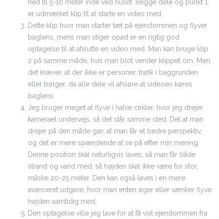
ned til 5-10 meter inde ved huset. Begge dele og punkt 1.
er udmærket klip til at starte en video med.
Dette klip hvor man starter tæt på ejendommen og flyver
baglens, mens man stiger opad er en rigtig god
optagelse til at afslutte en video med. Man kan bruge klip
2 på samme måde, hvis man blot vender klippet om. Men
det kræver, at der ikke er personer, trafik i baggrunden
eller bølger, da alle dele vil afsløre at videoen køres
baglens.
Jeg bruger meget at flyve i halve cirkler, hvor jeg drejer
kameraet undervejs, så det står samme sted. Det at man
drejer på den måde gør, at man får et bedre perspektiv,
og det er mere spændende at se på efter min mening.
Denne position skal naturligvis laves, så man får både
strand og vand med, så højden skal ikke være for stor,
måske 20-25 meter. Den kan også laves i en mere
avanceret udgave, hvor man enten øger eller sænker flyve
højden samtidig med.
Den optagelse ville jeg lave for at få vist ejendommen fra